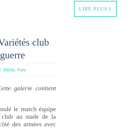
LIRE PLUS
ariétés club
eguerre
é
,
Média
,
Paris
ette galerie contient
roulé le match équipe
 club au stade de la
 côté des armées avec