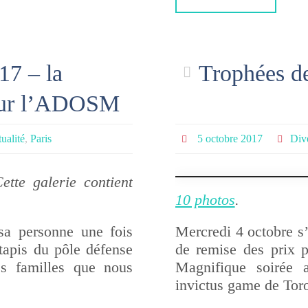
17 – la
Trophées d
our l’ADOSM
ualité
,
Paris
5 octobre 2017
Div
ette galerie contient
10 photos
.
sa personne une fois
Mercredi 4 octobre s
tapis du pôle défense
de remise des prix p
s familles que nous
Magnifique soirée 
invictus game de To