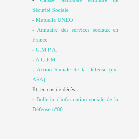
-
Caisse Nationale Militaire de
Sécurité Sociale
-
Mutuelle UNEO
-
Annuaire des services sociaux en
France
-
G.M.P.A.
-
A.G.P.M.
-
Action Sociale de la Défense (ex-
ASA)
Et, en cas de décès :
-
Bulletin d'information sociale de la
Défense n°80