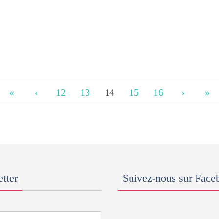
«
‹
12
13
14
15
16
›
»
tter
Suivez-nous sur Face