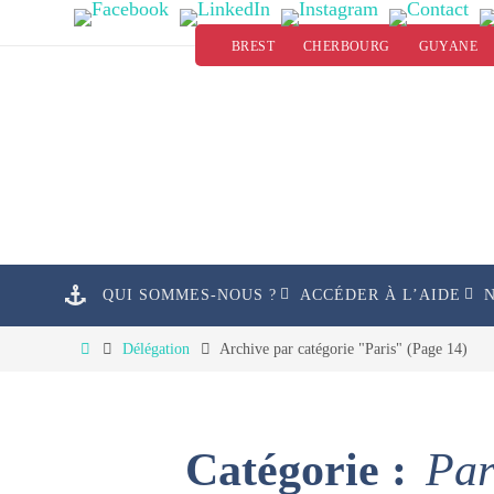
Passer
BREST
CHERBOURG
GUYANE
vers
le
contenu
Passer
QUI SOMMES-NOUS ?
ACCÉDER À L’AIDE
vers
le
Home
Délégation
Archive par catégorie "Paris"
(Page 14)
contenu
Catégorie :
Par