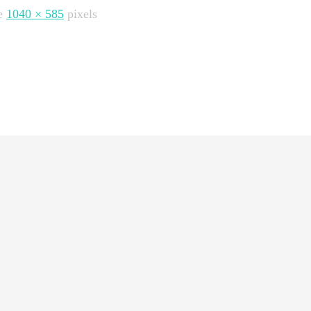
de
1040 × 585
pixels