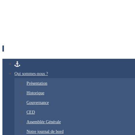
Passer
vers
Qui sommes-nous ?
le
Présentation
contenu
Historique
Gouvernance
CED
Assemblée Générale
Notre journal de bord