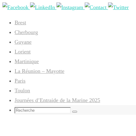
Passer
vers
Brest
le
Cherbourg
contenu
Guyane
Lorient
Martinique
La Réunion – Mayotte
Paris
Toulon
Journées d’Entraide de la Marine 2025
Search
Recherche
for: