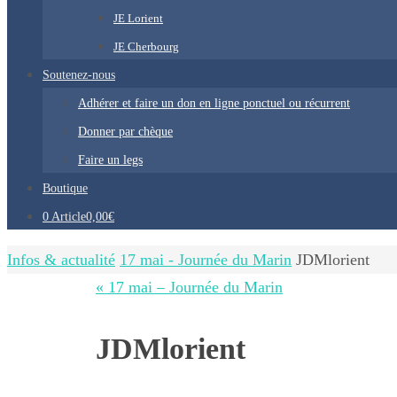
JE Lorient
JE Cherbourg
Soutenez-nous
Adhérer et faire un don en ligne ponctuel ou récurrent
Donner par chèque
Faire un legs
Boutique
0 Article
0,00€
Home
Infos & actualité
17 mai - Journée du Marin
JDMlorient
« 17 mai – Journée du Marin
JDMlorient