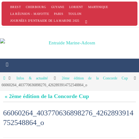
Passer
BREST
CHERBOURG
GUYANE
LORIENT
MARTINIQUE
vers
LA RÉUNION – MAYOTTE
PARIS
TOULON
JOURNÉES D’ENTRAIDE DE LA MARINE 2025
le
contenu
Home
Infos & actualité
2ème édition de la Concorde Cup
66060264_403770636898276_4262893914752548864_o
« 2ème édition de la Concorde Cup
66060264_403770636898276_4262893914
752548864_o