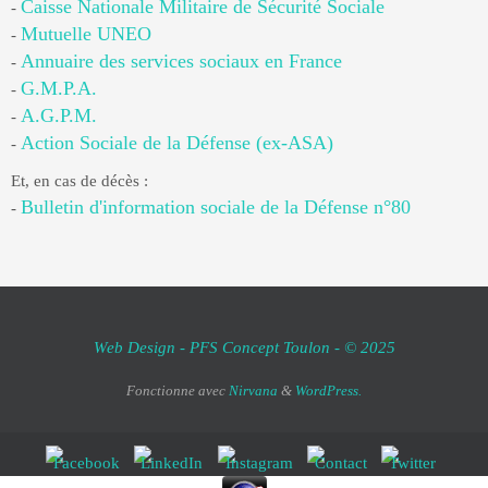
Caisse Nationale Militaire de Sécurité Sociale
-
Mutuelle UNEO
-
Annuaire des services sociaux en France
-
G.M.P.A.
-
A.G.P.M.
-
Action Sociale de la Défense (ex-ASA)
-
Et, en cas de décès :
Bulletin d'information sociale de la Défense n°80
-
Web Design - PFS Concept Toulon - © 2025
Fonctionne avec
Nirvana
&
WordPress.