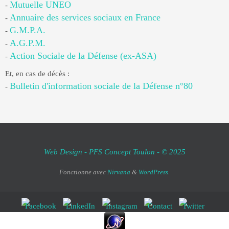
Mutuelle UNEO
-
Annuaire des services sociaux en France
-
G.M.P.A.
-
A.G.P.M.
-
Action Sociale de la Défense (ex-ASA)
-
Et, en cas de décès :
Bulletin d'information sociale de la Défense n°80
-
Web Design - PFS Concept Toulon - © 2025
Fonctionne avec
Nirvana
&
WordPress.