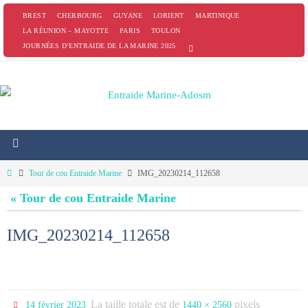
Passer
BREST
CHERBOURG
GUYANE
LORIENT
MARTINIQUE
vers
LA RÉUNION – MAYOTTE
PARIS
TOULON
JOURNÉES D’ENTRAIDE DE LA MARINE 2025
le
contenu
Home
Tour de cou Entraide Marine
IMG_20230214_112658
« Tour de cou Entraide Marine
IMG_20230214_112658
La taille totale est de
pixels
14 février 2023
1440 × 2560