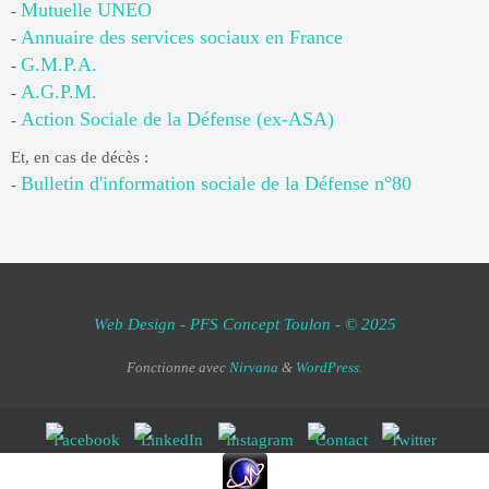
Mutuelle UNEO
-
Annuaire des services sociaux en France
-
G.M.P.A.
-
A.G.P.M.
-
Action Sociale de la Défense (ex-ASA)
-
Et, en cas de décès :
Bulletin d'information sociale de la Défense n°80
-
Web Design - PFS Concept Toulon - © 2025
Fonctionne avec
Nirvana
&
WordPress.