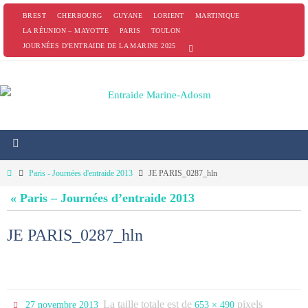
Passer
BREST
CHERBOURG
GUYANE
LORIENT
MARTINIQUE
vers
LA RÉUNION – MAYOTTE
PARIS
TOULON
JOURNÉES D’ENTRAIDE DE LA MARINE 2025
le
contenu
Home
Paris - Journées d'entraide 2013
JE PARIS_0287_hln
« Paris – Journées d’entraide 2013
JE PARIS_0287_hln
La taille totale est de
pixels
27 novembre 2013
653 × 490