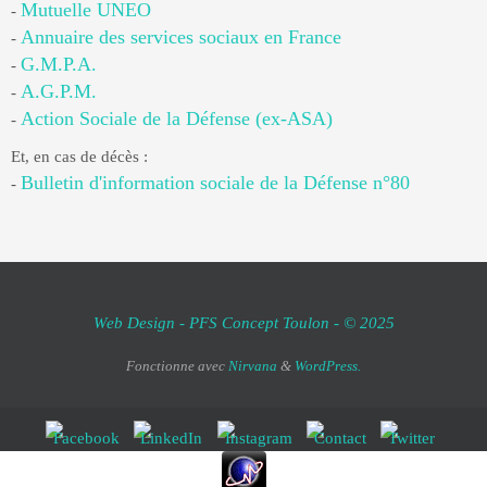
Mutuelle UNEO
-
Annuaire des services sociaux en France
-
G.M.P.A.
-
A.G.P.M.
-
Action Sociale de la Défense (ex-ASA)
-
Et, en cas de décès :
Bulletin d'information sociale de la Défense n°80
-
Web Design - PFS Concept Toulon - © 2025
Fonctionne avec
Nirvana
&
WordPress.