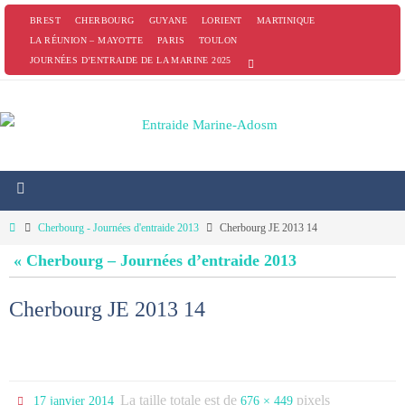
Passer
BREST
CHERBOURG
GUYANE
LORIENT
MARTINIQUE
vers
LA RÉUNION – MAYOTTE
PARIS
TOULON
JOURNÉES D’ENTRAIDE DE LA MARINE 2025
le
contenu
Home
Cherbourg - Journées d'entraide 2013
Cherbourg JE 2013 14
« Cherbourg – Journées d’entraide 2013
Cherbourg JE 2013 14
La taille totale est de
pixels
17 janvier 2014
676 × 449