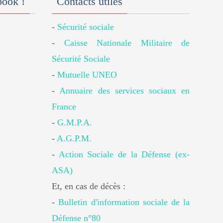
book !
Contacts utiles
-
Sécurité sociale
-
Caisse Nationale Militaire de
Sécurité Sociale
-
Mutuelle UNEO
-
Annuaire des services sociaux en
France
-
G.M.P.A.
-
A.G.P.M.
-
Action Sociale de la Défense (ex-
ASA)
Et, en cas de décès :
-
Bulletin d'information sociale de la
Défense n°80