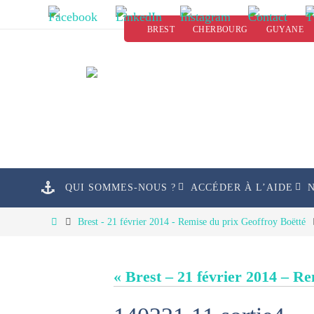
Passer
BREST
CHERBOURG
GUYANE
vers
le
contenu
Passer
QUI SOMMES-NOUS ?
ACCÉDER À L’AIDE
vers
le
Home
Brest - 21 février 2014 - Remise du prix Geoffroy Boëtté
contenu
« Brest – 21 février 2014 – R