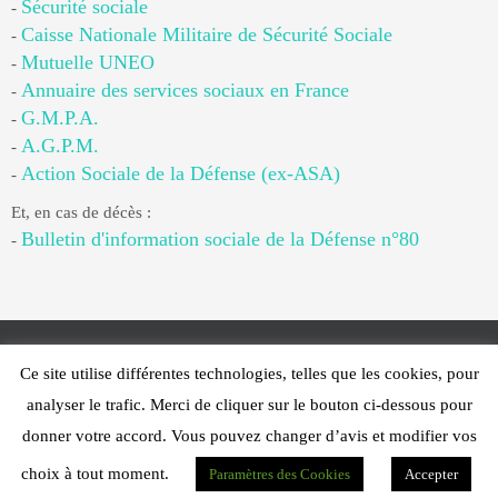
Sécurité sociale
-
Caisse Nationale Militaire de Sécurité Sociale
-
Mutuelle UNEO
-
Annuaire des services sociaux en France
-
G.M.P.A.
-
A.G.P.M.
-
Action Sociale de la Défense (ex-ASA)
-
Et, en cas de décès :
Bulletin d'information sociale de la Défense n°80
-
Ce site utilise différentes technologies, telles que les cookies, pour
Web Design - PFS Concept Toulon - © 2025
analyser le trafic. Merci de cliquer sur le bouton ci-dessous pour
Fonctionne avec
Nirvana
&
WordPress.
donner votre accord. Vous pouvez changer d’avis et modifier vos
choix à tout moment.
Paramètres des Cookies
Accepter