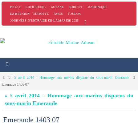
Passer
BREST
CHERBOURG
GUYANE
LORIENT
MARTINIQUE
vers
LA RÉUNION – MAYOTTE
PARIS
TOULON
JOURNÉES D’ENTRAIDE DE LA MARINE 2025
le
contenu
Home
5 avril 2014 - Hommage aux marins disparus du sous-marin Emeraude
Emeraude 1403 07
« 5 avril 2014 – Hommage aux marins disparus du
sous-marin Emeraude
Emeraude 1403 07