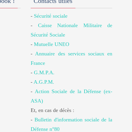
book !
Contacts utiles
-
Sécurité sociale
-
Caisse Nationale Militaire de
Sécurité Sociale
-
Mutuelle UNEO
-
Annuaire des services sociaux en
France
-
G.M.P.A.
-
A.G.P.M.
-
Action Sociale de la Défense (ex-
ASA)
Et, en cas de décès :
-
Bulletin d'information sociale de la
Défense n°80