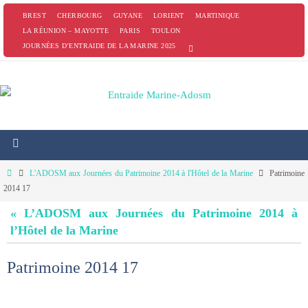
Passer
BREST
CHERBOURG
GUYANE
LORIENT
MARTINIQUE
vers
LA RÉUNION – MAYOTTE
PARIS
TOULON
JOURNÉES D’ENTRAIDE DE LA MARINE 2025
le
contenu
Home
L'ADOSM aux Journées du Patrimoine 2014 à l'Hôtel de la Marine
Patrimoine
2014 17
« L’ADOSM aux Journées du Patrimoine 2014 à
l’Hôtel de la Marine
Patrimoine 2014 17