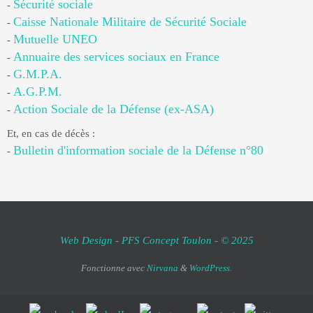
Sécurité sociale
-
Caisse Nationale Militaire de Sécurité Sociale
-
Mutuelle UNEO
-
Annuaire des services sociaux en France
-
G.M.P.A.
-
A.G.P.M.
-
Action Sociale de la Défense (ex-ASA)
-
Et, en cas de décès :
Bulletin d'information sociale de la Défense n°80
-
Web Design - PFS Concept Toulon - © 2025
Fonctionne avec
Nirvana
&
WordPress.