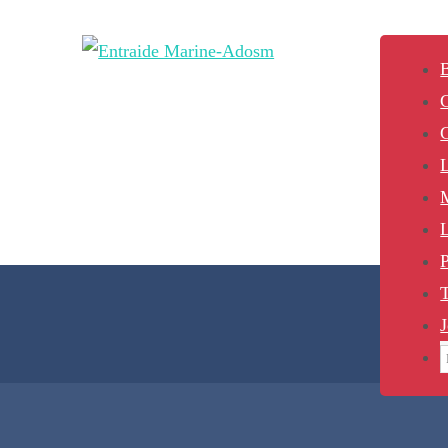
B
L
P
J
S
f