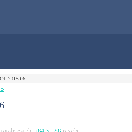
OF 2015 06
15
6
 totale est de
784 × 588
pixels