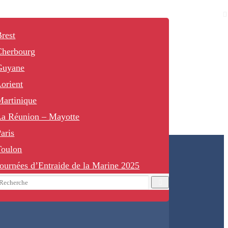
rest
Cherbourg
Guyane
orient
Martinique
La Réunion – Mayotte
aris
Toulon
ournées d’Entraide de la Marine 2025
earch
Recherche
or: