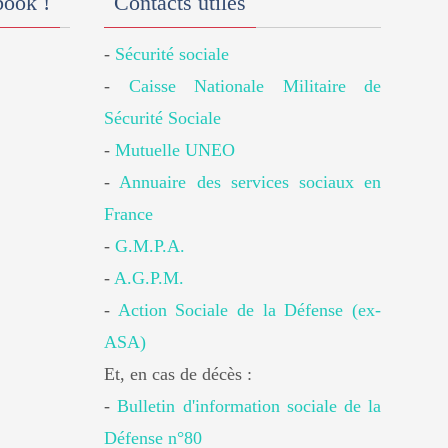
book !
Contacts utiles
-
Sécurité sociale
-
Caisse Nationale Militaire de
Sécurité Sociale
-
Mutuelle UNEO
-
Annuaire des services sociaux en
France
-
G.M.P.A.
-
A.G.P.M.
-
Action Sociale de la Défense (ex-
ASA)
Et, en cas de décès :
-
Bulletin d'information sociale de la
Défense n°80