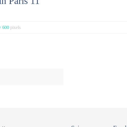
n Paris 11
× 600
pixels