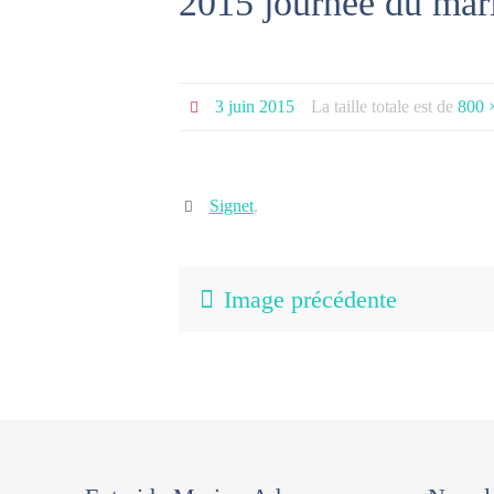
2015 journee du mari
3 juin 2015
La taille totale est de
800 
Signet
.
Image précédente