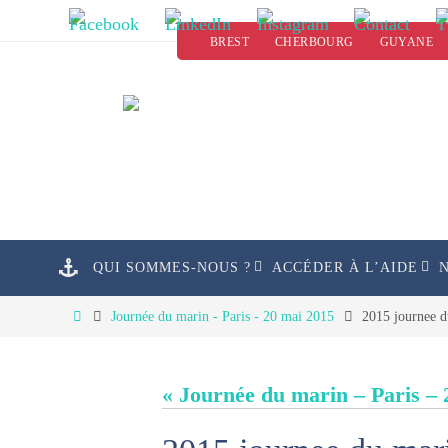
Passer
BREST
CHERBOURG
GUYANE
vers
le
contenu
Passer
QUI SOMMES-NOUS ?
ACCÉDER À L’AIDE
vers
le
Home
Journée du marin - Paris - 20 mai 2015
2015 journee d
contenu
« Journée du marin – Paris – 