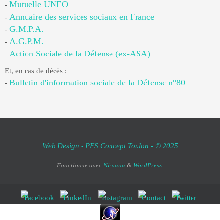
Mutuelle UNEO
-
Annuaire des services sociaux en France
-
G.M.P.A.
-
A.G.P.M.
-
Action Sociale de la Défense (ex-ASA)
-
Et, en cas de décès :
Bulletin d'information sociale de la Défense n°80
-
Web Design - PFS Concept Toulon - © 2025
Fonctionne avec
Nirvana
&
WordPress.