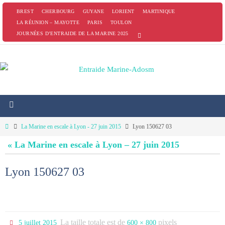
Passer
BREST
CHERBOURG
GUYANE
LORIENT
MARTINIQUE
vers
LA RÉUNION – MAYOTTE
PARIS
TOULON
JOURNÉES D’ENTRAIDE DE LA MARINE 2025
le
contenu
Home
La Marine en escale à Lyon - 27 juin 2015
Lyon 150627 03
« La Marine en escale à Lyon – 27 juin 2015
Lyon 150627 03
La taille totale est de
pixels
5 juillet 2015
600 × 800