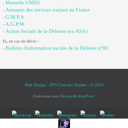
Mutuelle UNEO
-
Annuaire des services sociaux en France
-
G.M.P.A.
-
A.G.P.M.
-
Action Sociale de la Défense (ex-ASA)
-
Et, en cas de décès :
Bulletin d'information sociale de la Défense n°80
-
Web Design - PFS Concept Toulon - © 2025
Fonctionne avec
Nirvana
&
WordPress.