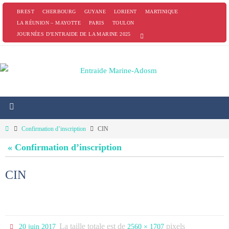
Passer
BREST
CHERBOURG
GUYANE
LORIENT
MARTINIQUE
vers
LA RÉUNION – MAYOTTE
PARIS
TOULON
JOURNÉES D’ENTRAIDE DE LA MARINE 2025
le
contenu
Home
Confirmation d’inscription
CIN
« Confirmation d’inscription
CIN
La taille totale est de
pixels
20 juin 2017
2560 × 1707