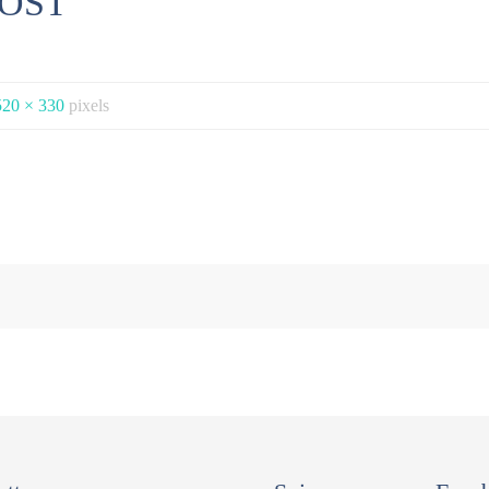
 FOST
520 × 330
pixels