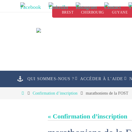
Passer
BREST
CHERBOURG
GUYANE
vers
le
contenu
Passer
QUI SOMMES-NOUS ?
ACCÉDER À L’AIDE
vers
le
Home
Confirmation d’inscription
marathoniens de la FOST
contenu
« Confirmation d’inscription