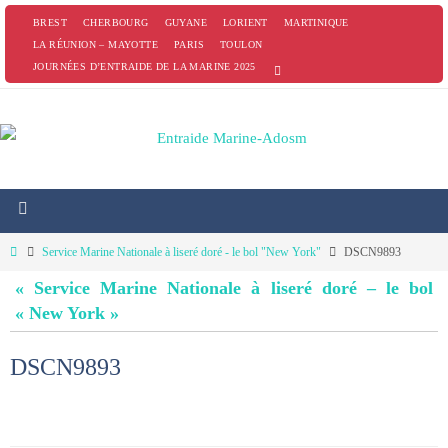
Passer
BREST
CHERBOURG
GUYANE
LORIENT
MARTINIQUE
vers
LA RÉUNION – MAYOTTE
PARIS
TOULON
JOURNÉES D’ENTRAIDE DE LA MARINE 2025
le
contenu
Home
Service Marine Nationale à liseré doré - le bol "New York"
DSCN9893
« Service Marine Nationale à liseré doré – le bol
« New York »
DSCN9893