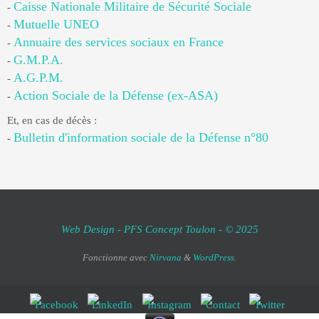
Caisse Nationale Militaire de Sécurité Sociale
-
Mutuelle UNEO
-
Annuaire des services sociaux en France
-
G.M.P.A.
-
A.G.P.M.
-
Action Sociale de la Défense (ex-ASA)
-
Et, en cas de décès :
Bulletin d'information sociale de la Défense n°80
-
Web Design - PFS Concept Toulon - © 2025
Fonctionne avec
Nirvana
&
WordPress.