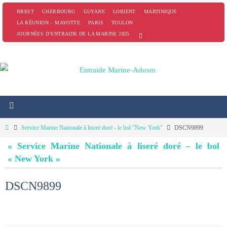
Passer
BREST
CHERBOURG
GUYANE
LORIENT
MARTINIQUE
vers
LA RÉUNION – MAYOTTE
PARIS
TOULON
JOURNÉES D’ENTRAIDE DE LA MARINE 2025
le
contenu
Home
Service Marine Nationale à liseré doré - le bol "New York"
DSCN9899
« Service Marine Nationale à liseré doré – le bol
« New York »
DSCN9899