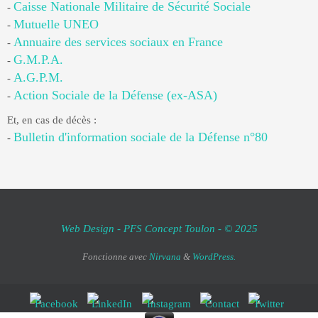
Caisse Nationale Militaire de Sécurité Sociale
-
Mutuelle UNEO
-
Annuaire des services sociaux en France
-
G.M.P.A.
-
A.G.P.M.
-
Action Sociale de la Défense (ex-ASA)
-
Et, en cas de décès :
Bulletin d'information sociale de la Défense n°80
-
Web Design - PFS Concept Toulon - © 2025
Fonctionne avec
Nirvana
&
WordPress.