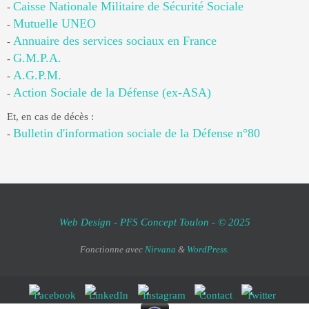
Caisse Nationale Militaire de Sécurité Sociale
-
Mutuelle UNEO
-
Annuaire des services sociaux en France
-
G.M.P.A.
-
A.G.P.M.
-
Action Sociale de la Défense (ex-ASA)
-
Et, en cas de décès :
Bulletin d'information sociale de la Défense n°80
-
Web Design - PFS Concept Toulon - © 2025
Fonctionne avec
Nirvana
&
WordPress.