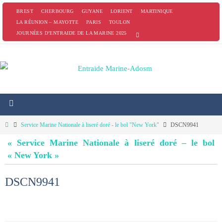
Passer
BREST
CHERBOURG
GUYANE
LORIENT
MARTINIQUE
vers
LA RÉUNION – MAYOTTE
PARIS
TOULON
JOURNÉES D’ENTRAIDE DE LA MARINE 2025
le
contenu
Home
Service Marine Nationale à liseré doré - le bol "New York"
DSCN9941
« Service Marine Nationale à liseré doré – le bol
« New York »
DSCN9941