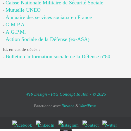
Caisse Nationale Militaire de Sécurité Sociale
-
Mutuelle UNEO
-
Annuaire des services sociaux en France
-
G.M.P.A.
-
A.G.P.M.
-
Action Sociale de la Défense (ex-ASA)
-
Et, en cas de décès :
Bulletin d'information sociale de la Défense n°80
-
Web Design - PFS Concept Toulon - © 2025
Fonctionne avec
Nirvana
&
WordPress.