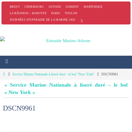
Passer
BREST
CHERBOURG
GUYANE
LORIENT
MARTINIQUE
vers
LA RÉUNION – MAYOTTE
PARIS
TOULON
JOURNÉES D’ENTRAIDE DE LA MARINE 2025
le
contenu
Home
Service Marine Nationale à liseré doré - le bol "New York"
DSCN9961
« Service Marine Nationale à liseré doré – le bol
« New York »
DSCN9961