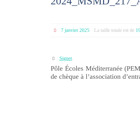
2024_MSMD_217_
7 janvier 2025
La taille totale est de
1
Signet
.
Pôle Écoles Méditerranée (PEM)
de chèque à l’association d’e