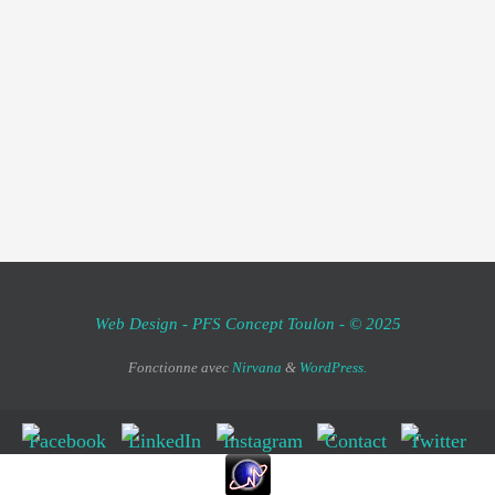
Web Design - PFS Concept Toulon - © 2025
Fonctionne avec
Nirvana
&
WordPress.