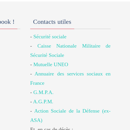
book !
Contacts utiles
-
Sécurité sociale
-
Caisse Nationale Militaire de
Sécurité Sociale
-
Mutuelle UNEO
-
Annuaire des services sociaux en
France
-
G.M.P.A.
-
A.G.P.M.
-
Action Sociale de la Défense (ex-
ASA)
Et, en cas de décès :