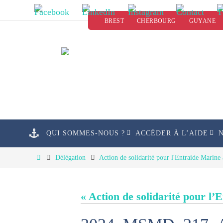
Passer
BREST
CHERBOURG
GUYANE
vers
le
contenu
Passer
QUI SOMMES-NOUS ?
ACCÉDER À L’AIDE
vers
le
Home
Délégation
Action de solidarité pour l'Entraide Marin
contenu
« Action de solidarité pour 