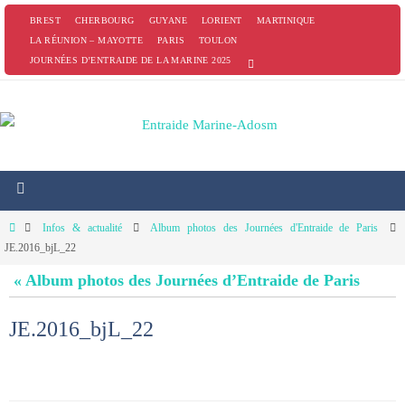
Passer
BREST
CHERBOURG
GUYANE
LORIENT
MARTINIQUE
vers
LA RÉUNION – MAYOTTE
PARIS
TOULON
JOURNÉES D’ENTRAIDE DE LA MARINE 2025
le
contenu
Home
Infos & actualité
Album photos des Journées d'Entraide de Paris
JE.2016_bjL_22
« Album photos des Journées d’Entraide de Paris
JE.2016_bjL_22