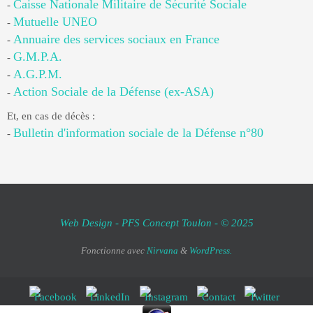
Caisse Nationale Militaire de Sécurité Sociale
-
Mutuelle UNEO
-
Annuaire des services sociaux en France
-
G.M.P.A.
-
A.G.P.M.
-
Action Sociale de la Défense (ex-ASA)
-
Et, en cas de décès :
Bulletin d'information sociale de la Défense n°80
-
Web Design - PFS Concept Toulon - © 2025
Fonctionne avec
Nirvana
&
WordPress.