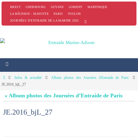
Passer
BREST
CHERBOURG
GUYANE
LORIENT
MARTINIQUE
vers
LA RÉUNION – MAYOTTE
PARIS
TOULON
JOURNÉES D’ENTRAIDE DE LA MARINE 2025
le
contenu
Home
Infos & actualité
Album photos des Journées d'Entraide de Paris
JE.2016_bjL_27
« Album photos des Journées d’Entraide de Paris
JE.2016_bjL_27