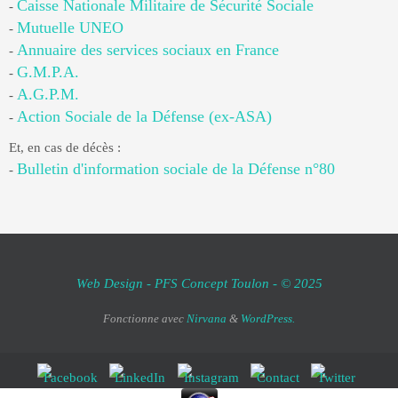
Caisse Nationale Militaire de Sécurité Sociale
-
Mutuelle UNEO
-
Annuaire des services sociaux en France
-
G.M.P.A.
-
A.G.P.M.
-
Action Sociale de la Défense (ex-ASA)
-
Et, en cas de décès :
Bulletin d'information sociale de la Défense n°80
-
Web Design - PFS Concept Toulon - © 2025
Fonctionne avec
Nirvana
&
WordPress.