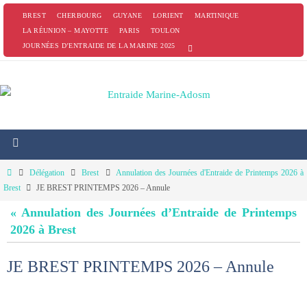
Passer
BREST
CHERBOURG
GUYANE
LORIENT
MARTINIQUE
vers
LA RÉUNION – MAYOTTE
PARIS
TOULON
JOURNÉES D’ENTRAIDE DE LA MARINE 2025
le
contenu
Home
Délégation
Brest
Annulation des Journées d'Entraide de Printemps 2026 à
Brest
JE BREST PRINTEMPS 2026 – Annule
« Annulation des Journées d’Entraide de Printemps
2026 à Brest
JE BREST PRINTEMPS 2026 – Annule