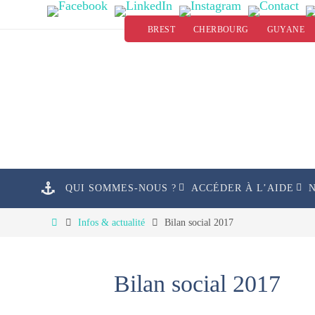
Passer
BREST
CHERBOURG
GUYANE
vers
le
contenu
Passer
QUI SOMMES-NOUS ?
ACCÉDER À L’AIDE
vers
le
Home
Infos & actualité
Bilan social 2017
contenu
Bilan social 2017