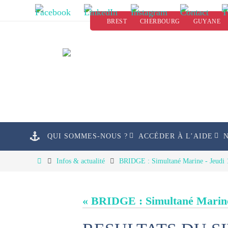
Passer
BREST
CHERBOURG
GUYANE
vers
le
contenu
Passer
QUI SOMMES-NOUS ?
ACCÉDER À L’AIDE
vers
le
Home
Infos & actualité
BRIDGE : Simultané Marine - Jeudi 
contenu
« BRIDGE : Simultané Marine