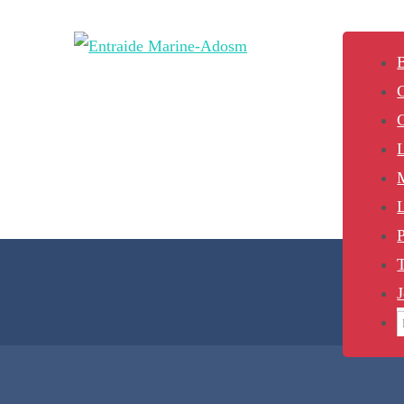
B
L
P
J
S
f