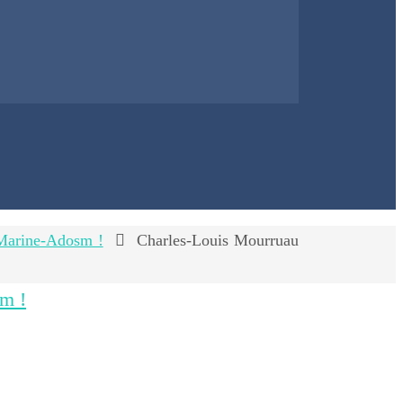
 Marine-Adosm !
Charles-Louis Mourruau
sm !