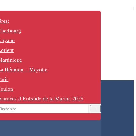
rest
Cherbourg
Guyane
orient
Martinique
La Réunion – Mayotte
aris
Toulon
ournées d’Entraide de la Marine 2025
earch
Recherche
or: