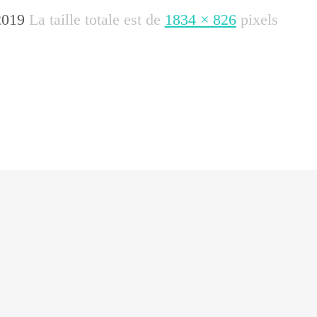
2019
La taille totale est de
1834 × 826
pixels