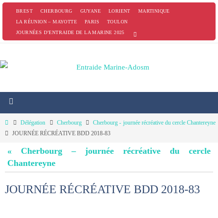
Passer
BREST
CHERBOURG
GUYANE
LORIENT
MARTINIQUE
vers
LA RÉUNION – MAYOTTE
PARIS
TOULON
JOURNÉES D’ENTRAIDE DE LA MARINE 2025
le
contenu
Home
Délégation
Cherbourg
Cherbourg - journée récréative du cercle Chantereyne
JOURNÉE RÉCRÉATIVE BDD 2018-83
« Cherbourg – journée récréative du cercle
Chantereyne
JOURNÉE RÉCRÉATIVE BDD 2018-83