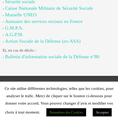
Sécurité sociale
-
Caisse Nationale Militaire de Sécurité Sociale
-
Mutuelle UNEO
-
Annuaire des services sociaux en France
-
G.M.P.A.
-
A.G.P.M.
-
Action Sociale de la Défense (ex-ASA)
-
Et, en cas de décès :
Bulletin d'information sociale de la Défense n°80
-
Ce site utilise différentes technologies, telles que les cookies, pour
Web Design - PFS Concept Toulon - © 2025
analyser le trafic. Merci de cliquer sur le bouton ci-dessous pour
Fonctionne avec
Nirvana
&
WordPress.
donner votre accord. Vous pouvez changer d’avis et modifier vos
choix à tout moment.
Paramètres des Cookies
Accepter