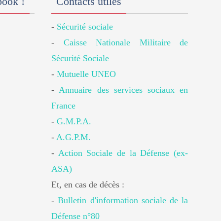
book !
Contacts utiles
-
Sécurité sociale
-
Caisse Nationale Militaire de
Sécurité Sociale
-
Mutuelle UNEO
-
Annuaire des services sociaux en
France
-
G.M.P.A.
-
A.G.P.M.
-
Action Sociale de la Défense (ex-
ASA)
Et, en cas de décès :
-
Bulletin d'information sociale de la
Défense n°80