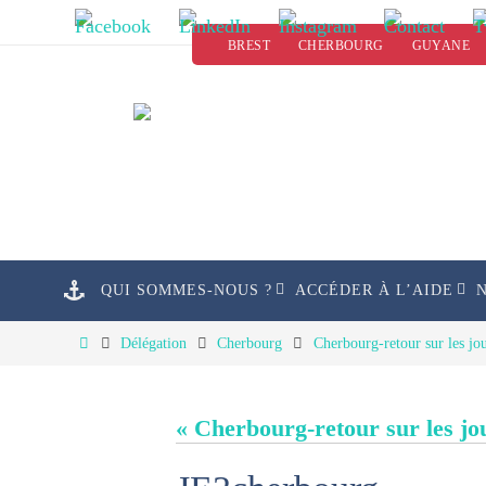
Passer
BREST
CHERBOURG
GUYANE
vers
le
contenu
Passer
QUI SOMMES-NOUS ?
ACCÉDER À L’AIDE
vers
le
Home
Délégation
Cherbourg
Cherbourg-retour sur les jou
contenu
« Cherbourg-retour sur les jo