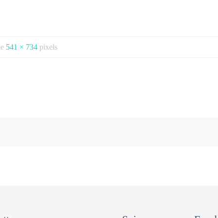
 de
541 × 734
pixels