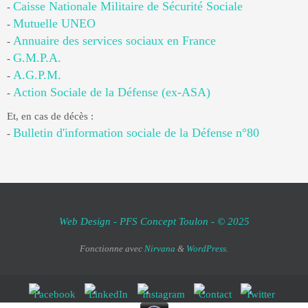
Caisse Nationale Militaire de Sécurité Sociale
-
Mutuelle UNEO
-
Annuaire des services sociaux en France
-
G.M.P.A.
-
A.G.P.M.
-
Action Sociale de la Défense (ex-ASA)
-
Et, en cas de décès :
Bulletin d'information sociale de la Défense n°80
-
Web Design - PFS Concept Toulon - © 2025
Fonctionne avec
Nirvana
&
WordPress.