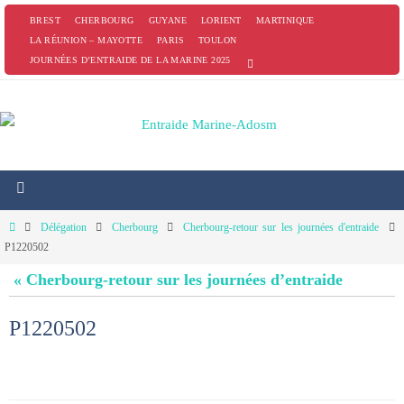
Passer
BREST
CHERBOURG
GUYANE
LORIENT
MARTINIQUE
vers
LA RÉUNION – MAYOTTE
PARIS
TOULON
JOURNÉES D’ENTRAIDE DE LA MARINE 2025
le
contenu
Home
Délégation
Cherbourg
Cherbourg-retour sur les journées d'entraide
P1220502
« Cherbourg-retour sur les journées d’entraide
P1220502