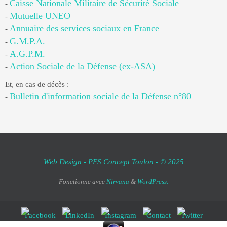
Caisse Nationale Militaire de Sécurité Sociale
-
Mutuelle UNEO
-
Annuaire des services sociaux en France
-
G.M.P.A.
-
A.G.P.M.
-
Action Sociale de la Défense (ex-ASA)
-
Et, en cas de décès :
Bulletin d'information sociale de la Défense n°80
-
Web Design - PFS Concept Toulon - © 2025
Fonctionne avec
Nirvana
&
WordPress.