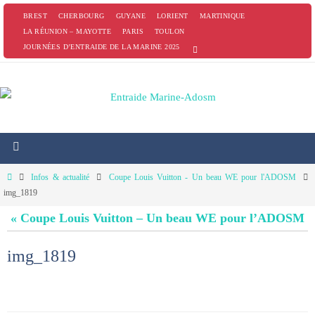
Passer
BREST
CHERBOURG
GUYANE
LORIENT
MARTINIQUE
vers
LA RÉUNION – MAYOTTE
PARIS
TOULON
JOURNÉES D’ENTRAIDE DE LA MARINE 2025
le
contenu
Home
Infos & actualité
Coupe Louis Vuitton - Un beau WE pour l'ADOSM
img_1819
« Coupe Louis Vuitton – Un beau WE pour l’ADOSM
img_1819