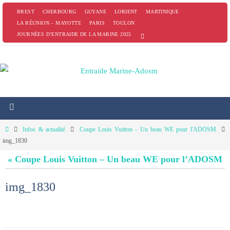
Passer
BREST
CHERBOURG
GUYANE
LORIENT
MARTINIQUE
vers
LA RÉUNION – MAYOTTE
PARIS
TOULON
JOURNÉES D’ENTRAIDE DE LA MARINE 2025
le
contenu
Home
Infos & actualité
Coupe Louis Vuitton - Un beau WE pour l'ADOSM
img_1830
« Coupe Louis Vuitton – Un beau WE pour l’ADOSM
img_1830