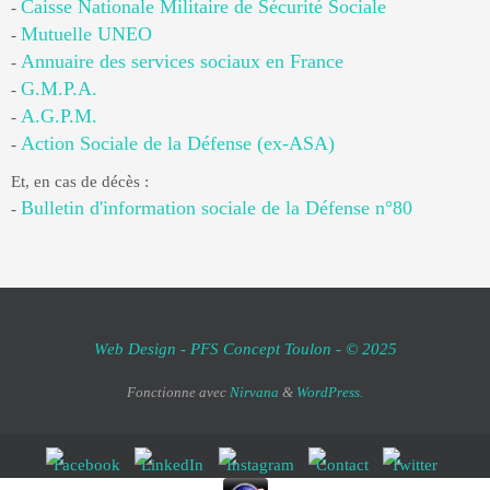
Caisse Nationale Militaire de Sécurité Sociale
-
Mutuelle UNEO
-
Annuaire des services sociaux en France
-
G.M.P.A.
-
A.G.P.M.
-
Action Sociale de la Défense (ex-ASA)
-
Et, en cas de décès :
Bulletin d'information sociale de la Défense n°80
-
Web Design - PFS Concept Toulon - © 2025
Fonctionne avec
Nirvana
&
WordPress.