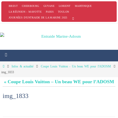
Passer
BREST
CHERBOURG
GUYANE
LORIENT
MARTINIQUE
vers
LA RÉUNION – MAYOTTE
PARIS
TOULON
JOURNÉES D’ENTRAIDE DE LA MARINE 2025
le
contenu
Home
Infos & actualité
Coupe Louis Vuitton - Un beau WE pour l'ADOSM
img_1833
« Coupe Louis Vuitton – Un beau WE pour l’ADOSM
img_1833