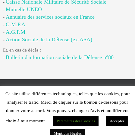
Caisse Nationale Militaire de Sécurité Sociale
-
Mutuelle UNEO
-
Annuaire des services sociaux en France
-
G.M.P.A.
-
A.G.P.M.
-
Action Sociale de la Défense (ex-ASA)
-
Et, en cas de décès :
Bulletin d'information sociale de la Défense n°80
-
Ce site utilise différentes technologies, telles que les cookies, pour
Web Design - PFS Concept Toulon - © 2025
analyser le trafic. Merci de cliquer sur le bouton ci-dessous pour
Fonctionne avec
Nirvana
&
WordPress.
donner votre accord. Vous pouvez changer d’avis et modifier vos
choix à tout moment.
Paramètres des Cookies
Accepter
Mentions légales