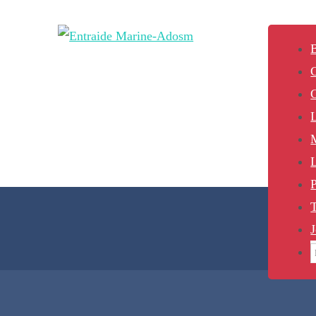
B
L
P
J
S
f