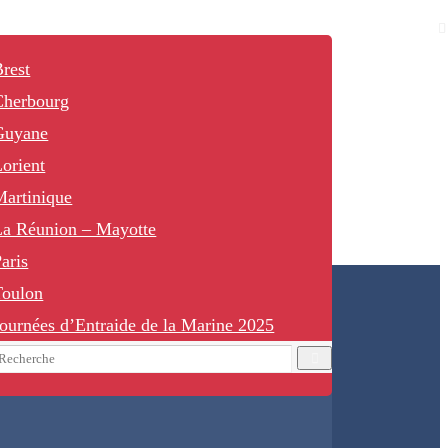
rest
Cherbourg
Guyane
orient
Martinique
La Réunion – Mayotte
aris
Toulon
ournées d’Entraide de la Marine 2025
earch
Recherche
or: