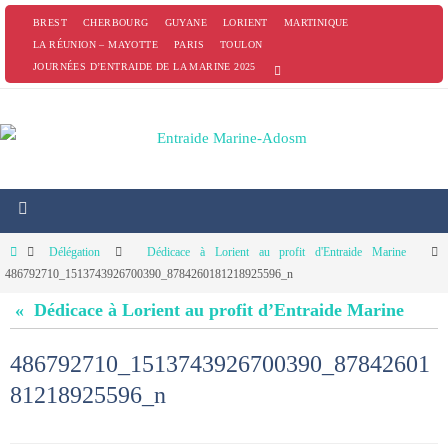
Passer
BREST
CHERBOURG
GUYANE
LORIENT
MARTINIQUE
vers
LA RÉUNION – MAYOTTE
PARIS
TOULON
JOURNÉES D’ENTRAIDE DE LA MARINE 2025
le
contenu
Home
Délégation
Dédicace à Lorient au profit d'Entraide Marine
486792710_1513743926700390_8784260181218925596_n
« Dédicace à Lorient au profit d’Entraide Marine
486792710_1513743926700390_87842601
81218925596_n