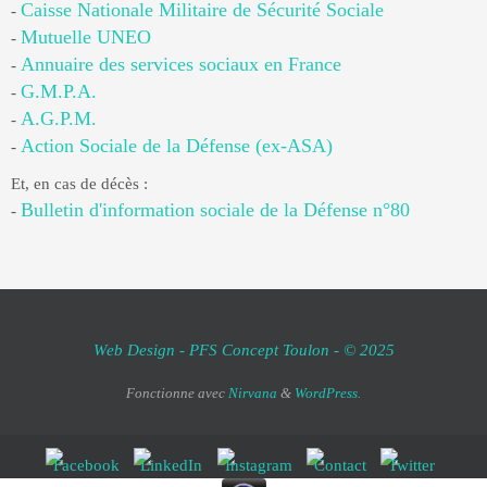
Caisse Nationale Militaire de Sécurité Sociale
-
Mutuelle UNEO
-
Annuaire des services sociaux en France
-
G.M.P.A.
-
A.G.P.M.
-
Action Sociale de la Défense (ex-ASA)
-
Et, en cas de décès :
Bulletin d'information sociale de la Défense n°80
-
Web Design - PFS Concept Toulon - © 2025
Fonctionne avec
Nirvana
&
WordPress.