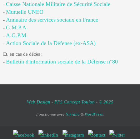
Caisse Nationale Militaire de Sécurité Sociale
-
Mutuelle UNEO
-
Annuaire des services sociaux en France
-
G.M.P.A.
-
A.G.P.M.
-
Action Sociale de la Défense (ex-ASA)
-
Et, en cas de décès :
Bulletin d'information sociale de la Défense n°80
-
Web Design - PFS Concept Toulon - © 2025
Fonctionne avec
Nirvana
&
WordPress.