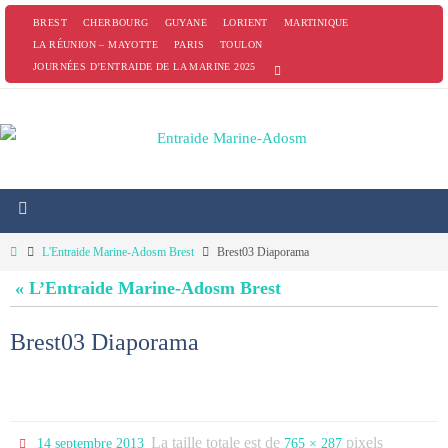
Passer
BREST
CHERBOURG
GUYANE
LORIENT
MARTINIQUE
vers
LA RÉUNION – MAYOTTE
PARIS
TOULON
JOURNÉES D’ENTRAIDE DE LA MARINE 2025
le
contenu
Home
L'Entraide Marine-Adosm Brest
Brest03 Diaporama
« L’Entraide Marine-Adosm Brest
Brest03 Diaporama
La taille totale est de
pixels
14 septembre 2013
765 × 287