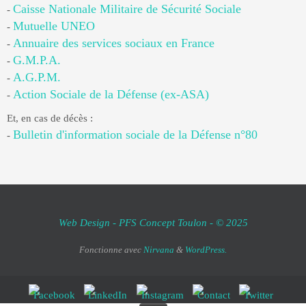
Caisse Nationale Militaire de Sécurité Sociale
-
Mutuelle UNEO
-
Annuaire des services sociaux en France
-
G.M.P.A.
-
A.G.P.M.
-
Action Sociale de la Défense (ex-ASA)
-
Et, en cas de décès :
Bulletin d'information sociale de la Défense n°80
-
Web Design - PFS Concept Toulon - © 2025
Fonctionne avec
Nirvana
&
WordPress.