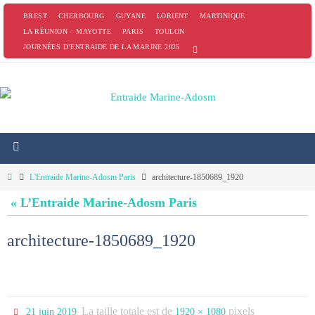
Passer
BREST
CHERBOURG
GUYANE
LORIENT
MARTINIQUE
vers
LA RÉUNION – MAYOTTE
PARIS
TOULON
JOURNÉES D’ENTRAIDE DE LA MARINE 2025
le
contenu
Home
L'Entraide Marine-Adosm Paris
architecture-1850689_1920
« L’Entraide Marine-Adosm Paris
architecture-1850689_1920
La taille totale est de
pixels
21 juin 2019
1920 × 1080