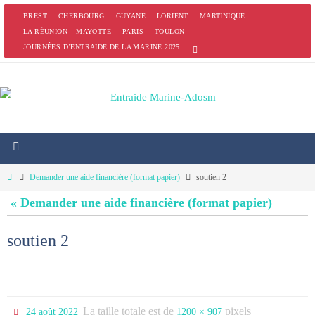
Passer
BREST
CHERBOURG
GUYANE
LORIENT
MARTINIQUE
vers
LA RÉUNION – MAYOTTE
PARIS
TOULON
JOURNÉES D’ENTRAIDE DE LA MARINE 2025
le
contenu
Home
Demander une aide financière (format papier)
soutien 2
« Demander une aide financière (format papier)
soutien 2
La taille totale est de
pixels
24 août 2022
1200 × 907