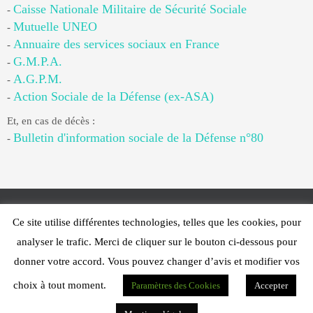
Caisse Nationale Militaire de Sécurité Sociale
-
Mutuelle UNEO
-
Annuaire des services sociaux en France
-
G.M.P.A.
-
A.G.P.M.
-
Action Sociale de la Défense (ex-ASA)
-
Et, en cas de décès :
Bulletin d'information sociale de la Défense n°80
-
Ce site utilise différentes technologies, telles que les cookies, pour
Web Design - PFS Concept Toulon - © 2025
analyser le trafic. Merci de cliquer sur le bouton ci-dessous pour
Fonctionne avec
Nirvana
&
WordPress.
donner votre accord. Vous pouvez changer d’avis et modifier vos
choix à tout moment.
Paramètres des Cookies
Accepter