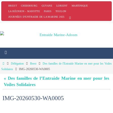
Passer
BREST
CHERBOURG
GUYANE
LORIENT
MARTINIQUE
vers
LA RÉUNION – MAYOTTE
PARIS
TOULON
JOURNÉES D’ENTRAIDE DE LA MARINE 2025
le
contenu
Home
Délégation
Brest
Des familles de l'Entraide Marine en mer pour les Voiles
Solidaires
IMG-20260530-WA0005
« Des familles de l’Entraide Marine en mer pour les
Voiles Solidaires
IMG-20260530-WA0005