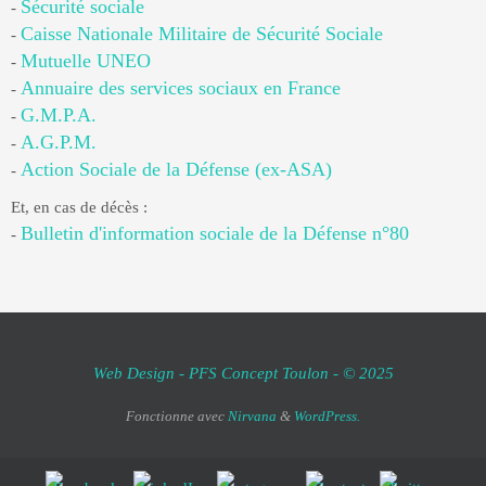
Sécurité sociale
-
Caisse Nationale Militaire de Sécurité Sociale
-
Mutuelle UNEO
-
Annuaire des services sociaux en France
-
G.M.P.A.
-
A.G.P.M.
-
Action Sociale de la Défense (ex-ASA)
-
Et, en cas de décès :
Bulletin d'information sociale de la Défense n°80
-
Web Design - PFS Concept Toulon - © 2025
Fonctionne avec
Nirvana
&
WordPress.