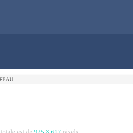
FFEAU
 totale est de
925 × 617
pixels