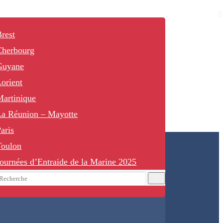
rest
Cherbourg
Guyane
orient
Martinique
La Réunion – Mayotte
aris
Toulon
ournées d’Entraide de la Marine 2025
earch
Recherche
or: