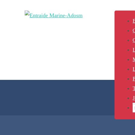
B
L
P
J
S
f