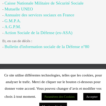
Caisse Nationale Militaire de Sécurité Sociale
-
Mutuelle UNEO
-
Annuaire des services sociaux en France
-
G.M.P.A.
-
A.G.P.M.
-
Action Sociale de la Défense (ex-ASA)
-
Et, en cas de décès :
Bulletin d'information sociale de la Défense n°80
-
Ce site utilise différentes technologies, telles que les cookies, pour
Web Design - PFS Concept Toulon - © 2025
analyser le trafic. Merci de cliquer sur le bouton ci-dessous pour
Fonctionne avec
Nirvana
&
WordPress.
donner votre accord. Vous pouvez changer d’avis et modifier vos
choix à tout moment.
Paramètres des Cookies
Accepter