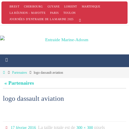
Passer
BREST
CHERBOURG
GUYANE
LORIENT
MARTINIQUE
vers
LA RÉUNION – MAYOTTE
PARIS
TOULON
JOURNÉES D’ENTRAIDE DE LA MARINE 2025
le
contenu
Home
Partenaires
logo dassault aviation
« Partenaires
logo dassault aviation
La taille totale est de
pixels
17 février 2016
300 × 300