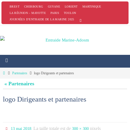
Passer
BREST
CHERBOURG
GUYANE
LORIENT
MARTINIQUE
vers
LA RÉUNION – MAYOTTE
PARIS
TOULON
JOURNÉES D’ENTRAIDE DE LA MARINE 2025
le
contenu
Home
Partenaires
logo Dirigeants et partenaires
« Partenaires
logo Dirigeants et partenaires
La taille totale est de
pixels
13 mai 2018
300 × 300