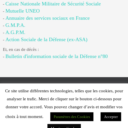
Caisse Nationale Militaire de Sécurité Sociale
-
Mutuelle UNEO
-
Annuaire des services sociaux en France
-
G.M.P.A.
-
A.G.P.M.
-
Action Sociale de la Défense (ex-ASA)
-
Et, en cas de décès :
Bulletin d'information sociale de la Défense n°80
-
Ce site utilise différentes technologies, telles que les cookies, pour
Web Design - PFS Concept Toulon - © 2025
analyser le trafic. Merci de cliquer sur le bouton ci-dessous pour
Fonctionne avec
Nirvana
&
WordPress.
donner votre accord. Vous pouvez changer d’avis et modifier vos
choix à tout moment.
Paramètres des Cookies
Accepter