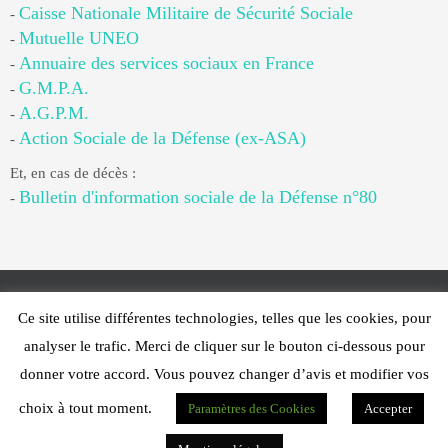
Caisse Nationale Militaire de Sécurité Sociale
-
Mutuelle UNEO
-
Annuaire des services sociaux en France
-
G.M.P.A.
-
A.G.P.M.
-
Action Sociale de la Défense (ex-ASA)
-
Et, en cas de décès :
Bulletin d'information sociale de la Défense n°80
-
Ce site utilise différentes technologies, telles que les cookies, pour
Web Design - PFS Concept Toulon - © 2025
analyser le trafic. Merci de cliquer sur le bouton ci-dessous pour
Fonctionne avec
Nirvana
&
WordPress.
donner votre accord. Vous pouvez changer d’avis et modifier vos
choix à tout moment.
Paramètres des Cookies
Accepter