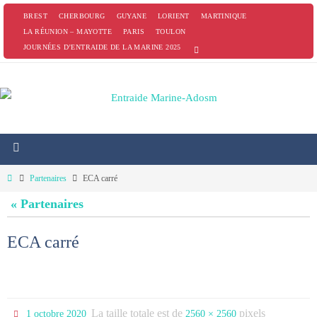
Passer
BREST
CHERBOURG
GUYANE
LORIENT
MARTINIQUE
vers
LA RÉUNION – MAYOTTE
PARIS
TOULON
JOURNÉES D’ENTRAIDE DE LA MARINE 2025
le
contenu
Home
Partenaires
ECA carré
« Partenaires
ECA carré
La taille totale est de
pixels
1 octobre 2020
2560 × 2560