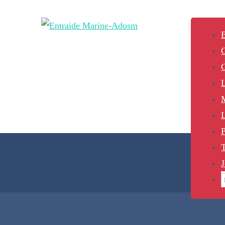
B
L
P
J
S
f