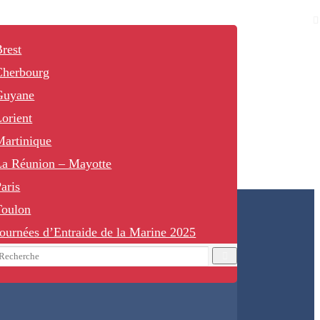
rest
Cherbourg
Guyane
orient
Martinique
La Réunion – Mayotte
aris
Toulon
ournées d’Entraide de la Marine 2025
earch
Recherche
or: