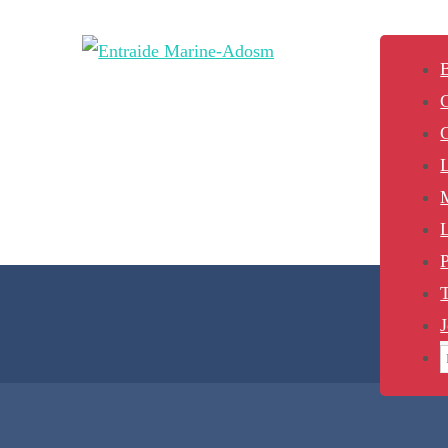
B
L
P
J
S
f