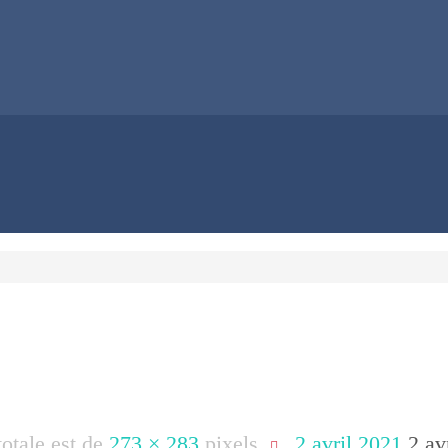
 totale est de
273 × 283
pixels
2 avril 2021
2 av