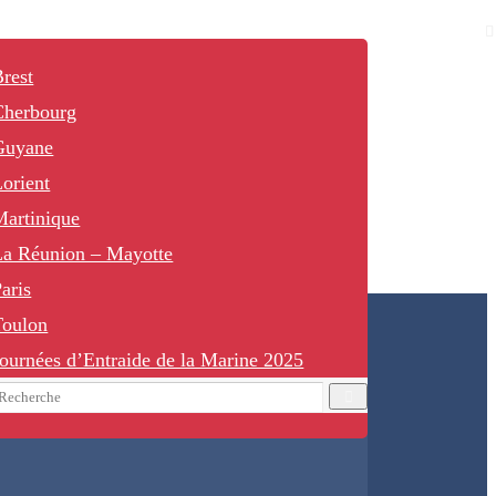
rest
Cherbourg
Guyane
orient
Martinique
La Réunion – Mayotte
aris
Toulon
ournées d’Entraide de la Marine 2025
earch
Recherche
or: