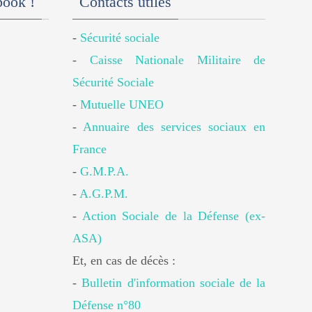
book !
Contacts utiles
-
Sécurité sociale
-
Caisse Nationale Militaire de
Sécurité Sociale
-
Mutuelle UNEO
-
Annuaire des services sociaux en
France
-
G.M.P.A.
-
A.G.P.M.
-
Action Sociale de la Défense (ex-
ASA)
Et, en cas de décès :
-
Bulletin d'information sociale de la
Défense n°80