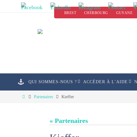
Passer
BREST
CHERBOURG
GUYANE
vers
le
contenu
Passer
QUI SOMMES-NOUS ?
ACCÉDER À L’AIDE
vers
le
Home
Partenaires
Kieffer
contenu
« Partenaires