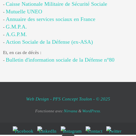
Caisse Nationale Militaire de Sécurité Sociale
-
Mutuelle UNEO
-
Annuaire des services sociaux en France
-
G.M.P.A.
-
A.G.P.M.
-
Action Sociale de la Défense (ex-ASA)
-
Et, en cas de décès :
Bulletin d'information sociale de la Défense n°80
-
Web Design - PFS Concept Toulon - © 2025
Fonctionne avec
Nirvana
&
WordPress.