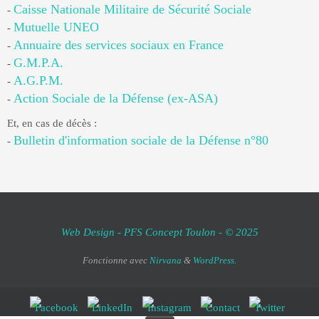
Caisse Nationale Militaire de Sécurité Sociale
-
Mutuelle UNEO
-
Annuaire des services sociaux en France
-
G.M.P.A.
-
A.G.P.M.
-
Action Sociale de la Défense (ex-ASA)
-
Et, en cas de décès :
Bulletin d'information sociale de la Défense n°80
-
Web Design - PFS Concept Toulon - © 2025
Fonctionne avec
Nirvana
&
WordPress.