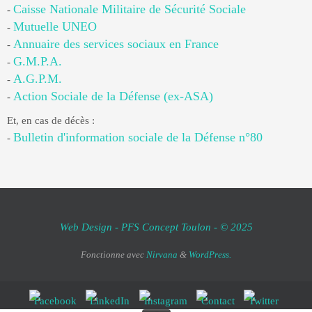
Caisse Nationale Militaire de Sécurité Sociale
-
Mutuelle UNEO
-
Annuaire des services sociaux en France
-
G.M.P.A.
-
A.G.P.M.
-
Action Sociale de la Défense (ex-ASA)
-
Et, en cas de décès :
Bulletin d'information sociale de la Défense n°80
-
Web Design - PFS Concept Toulon - © 2025
Fonctionne avec
Nirvana
&
WordPress.