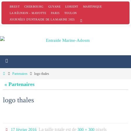
Passer
BREST
CHERBOURG
GUYANE
LORIENT
MARTINIQUE
vers
LA RÉUNION – MAYOTTE
PARIS
TOULON
JOURNÉES D’ENTRAIDE DE LA MARINE 2025
le
contenu
Home
Partenaires
logo thales
« Partenaires
logo thales
La taille totale est de
pixels
17 février 2016
300 × 300