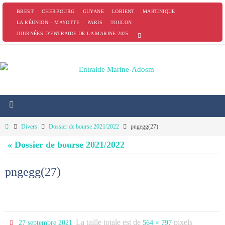
Passer
BREST
CHERBOURG
GUYANE
LORIENT
MARTINIQUE
vers
LA RÉUNION – MAYOTTE
PARIS
TOULON
JOURNÉES D’ENTRAIDE DE LA MARINE 2025
le
contenu
Home
Divers
Dossier de bourse 2021/2022
pngegg(27)
« Dossier de bourse 2021/2022
pngegg(27)
La taille totale est de
pixels
27 septembre 2021
564 × 797