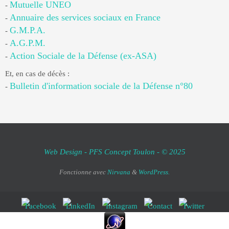
Mutuelle UNEO
-
Annuaire des services sociaux en France
-
G.M.P.A.
-
A.G.P.M.
-
Action Sociale de la Défense (ex-ASA)
-
Et, en cas de décès :
Bulletin d'information sociale de la Défense n°80
-
Web Design - PFS Concept Toulon - © 2025
Fonctionne avec
Nirvana
&
WordPress.